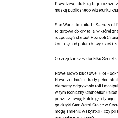
Prawdziwą atrakcją tego rozszerze
maską publicznego wizerunku knu
Star Wars: Unlimited - Secrets of 
to gotowa do gry talia, w której 
rozpocząć starcie! Pozwoli Ci on
kontrolę nad polem bitwy dzięki z
Co znajdziesz w dodatku Secrets
Nowe słowo kluczowe: Plot - odkry
Nowe zdolności - karty pełne strat
elementy odgrywania roli i manipula
w tym ikoniczny Chancellor Palpa
poszerz swoją kolekcję o tysiące 
galaktyki Star Wars! Grając w Sec
mogą zmienić wszystko - czy post
manipulację w cieniu?