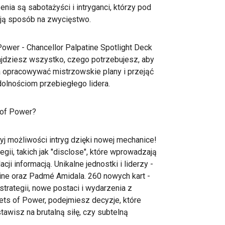
nia są sabotażyści i intryganci, którzy pod
ją sposób na zwycięstwo.
Power - Chancellor Palpatine Spotlight Deck
znajdziesz wszystko, czego potrzebujesz, aby
a opracowywać mistrzowskie plany i przejąć
dolnościom przebiegłego lidera.
 of Power?
j możliwości intryg dzięki nowej mechanice!
egii, takich jak "disclose", które wprowadzają
cji informacją. Unikalne jednostki i liderzy -
tine oraz Padmé Amidala. 260 nowych kart -
strategii, nowe postaci i wydarzenia z
rets of Power, podejmiesz decyzje, które
awisz na brutalną siłę, czy subtelną