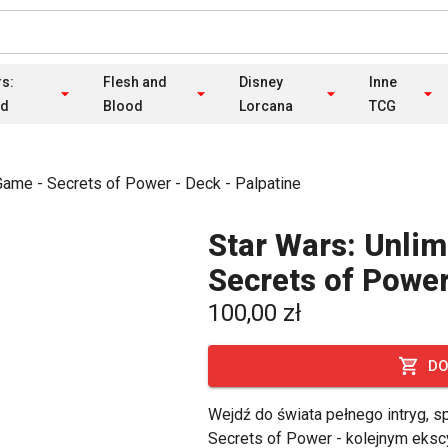
rs:
Flesh and
Disney
Inne
ed
Blood
Lorcana
TCG
Game - Secrets of Power - Deck - Palpatine
Star Wars: Unlim
Secrets of Power
100,00 zł
DO
Wejdź do świata pełnego intryg, s
Secrets of Power - kolejnym eksc